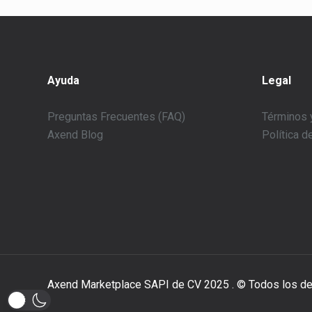
Ayuda
Legal
Preguntas Frecuentes (FAQ)
Términos 
Axend Blog
Política d
Axend Marketplace SAPI de CV 2025 . © Todos los de